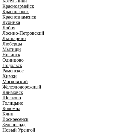
Котельники
Красноармейск
Красногорск
Краснознаменск
Кубинка
Лобня
Лосино-Петровский
Лыткарино
Люберцы
Мытищи
Ногинск
Одинцово
Подольск
Раменское
Химки
Московский
Железнодорожный
Климовск
Щелково
Голицыно
Коломна
Клин
Воскресенск
Зеленоград
Новый Уренгой