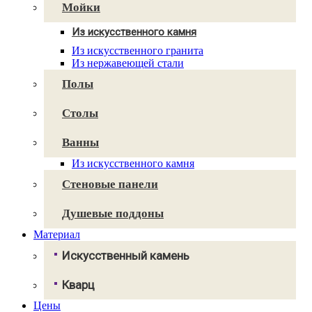
Avant Quartz
Мойки
Smartquartz
Из искусственного камня
Для кухни
Из искусственного гранита
Для ванной
Из нержавеющей стали
Полы
Столы
Ванны
Из искусственного камня
Стеновые панели
Душевые поддоны
Материал
Искусственный камень
Грандекс
Кварц
NeoMarm
Хай-макс
Цены
Авант Кварц