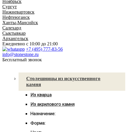
Ноябрьск
Сургут
Нижневартовск
Нефтеюганск
Ханты-Мансийск
Салехард
Сыктывкар
Архангельск
Ежедневно
с 10:00 до 21:00
+7 (495) 777-83-56
info@stonestone.ru
Бесплатный звонок
Каталог товаров
Столешницы из искусственного
камня
Из кварца
Для кухни
Из акрилового камня
Для ванны
Для кухни
С мойкой
Назначение:
Для ванны
Для кухни
С мойкой
Форма:
Для ванной
Угловые
С мойкой