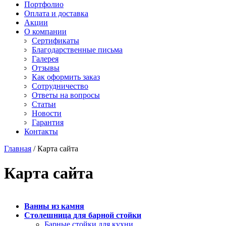
Старон
Портфолио
СмартКварц
Ханекс
Оплата и доставка
Цезарьстоун
Акрилика
Акции
Радианз
Кориан
О компании
Викостон
Монтелли
Сертификаты
Технистон
Тристоун
Благодарственные письма
Камбрия
Галерея
Плазастон
Отзывы
Как оформить заказ
Сотрудничество
Ответы на вопросы
Статьи
Новости
Гарантия
Контакты
Главная
/
Карта сайта
Карта сайта
Ванны из камня
Столешница для барной стойки
Барные стойки для кухни